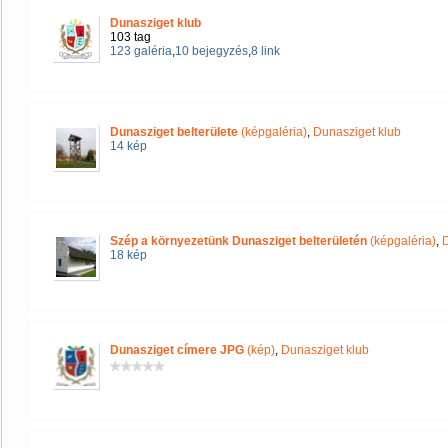
Dunasziget klub
103 tag
123 galéria
,
10 bejegyzés
,
8 link
Dunasziget belterülete
(képgaléria)
,
Dunasziget klub
14 kép
Szép a környezetünk Dunasziget belterületén
(képgaléria)
,
D
18 kép
Dunasziget címere JPG
(kép)
,
Dunasziget klub