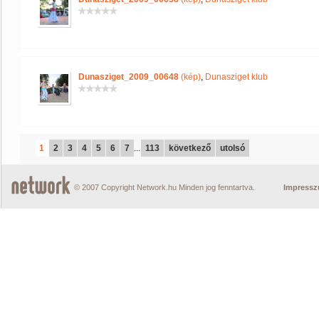
Dunasziget_2009_00648
(kép)
,
Dunasziget klub
1
2
3
4
5
6
7
...
113
következő
utolsó
© 2007 Copyright Network.hu Minden jog fenntartva.
Impress