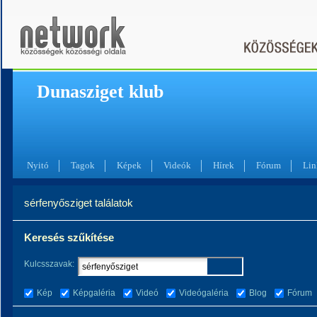
Dunasziget klub
Nyitó
Tagok
Képek
Videók
Hírek
Fórum
Lin
sérfenyősziget találatok
Keresés szűkítése
Kulcsszavak:
Kép
Képgaléria
Videó
Videógaléria
Blog
Fórum