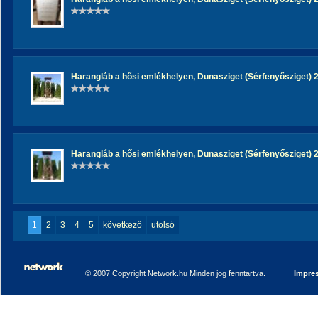
Harangláb a hősi emlékhelyen, Dunasziget (Sérfenyősziget) 20
Harangláb a hősi emlékhelyen, Dunasziget (Sérfenyősziget) 20
1
2
3
4
5
következő
utolsó
© 2007 Copyright Network.hu Minden jog fenntartva.
Impre