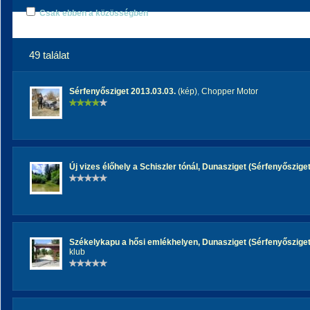
Csak ebben a közösségben
49 találat
Sérfenyősziget 2013.03.03.
(kép)
,
Chopper Motor
Új vizes élőhely a Schiszler tónál, Dunasziget (Sérfenyősziget
Székelykapu a hősi emlékhelyen, Dunasziget (Sérfenyősziget) 
klub