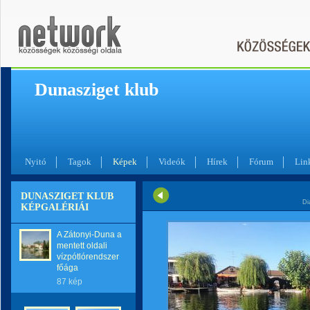
Dunasziget klub
Nyitó
Tagok
Képek
Videók
Hírek
Fórum
Lin
DUNASZIGET KLUB
Di
KÉPGALÉRIÁI
A Zátonyi-Duna a
mentett oldali
vízpótlórendszer
főága
87 kép