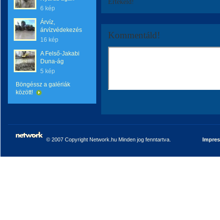
Értékeld!
6 kép
Árvíz,
árvízvédekezés
Kommentáld!
16 kép
A Felső-Jakabi
Duna-ág
5 kép
Böngéssz a galériák
között!
© 2007 Copyright Network.hu Minden jog fenntartva.
Impre