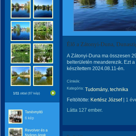
Élő a Zátonyi-Duna, Dunaszig
A Zátonyi-Duna ma összesen 2
belterületén meanderezik. Ezt a
készítettem 2024.08.11-én.
Címkék:
Kategória:
Tudomány, technika
1/11
oldal (87 kép)
Feltöltötte:
Kertész József
|
1 év
Látta 127 ember.
Tanévnyitó
6 kép
Revolver és a
Nyáras ágak