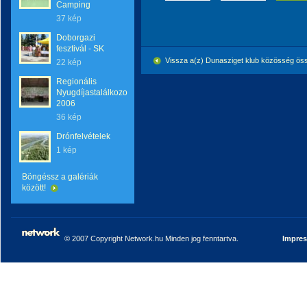
Camping
37 kép
Doborgazi
fesztivál - SK
Vissza a(z) Dunasziget klub közösség ö
22 kép
Regionális
Nyugdíjastalálkozo
2006
36 kép
Drónfelvételek
1 kép
Böngéssz a galériák
között!
© 2007 Copyright Network.hu Minden jog fenntartva.
Impre