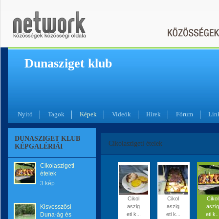
Dunasziget klub
Nyitó
Tagok
Képek
Videók
Hírek
Fórum
Lin
DUNASZIGET KLUB
Cikolaszigeti ételek
KÉPGALÉRIÁI
Cikolaszigeti
ételek
3 kép
Cikol
Cikol
Cikol
Kisvesszősi
aszig
aszig
aszig
Duna-ág és
eti k...
eti k...
eti k..