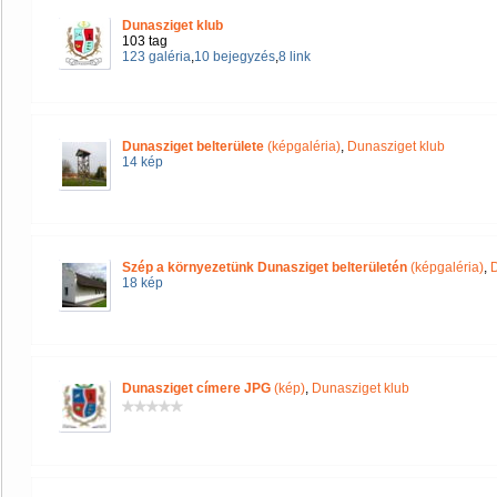
Dunasziget klub
103 tag
123 galéria
,
10 bejegyzés
,
8 link
Dunasziget belterülete
(képgaléria)
,
Dunasziget klub
14 kép
Szép a környezetünk Dunasziget belterületén
(képgaléria)
,
D
18 kép
Dunasziget címere JPG
(kép)
,
Dunasziget klub